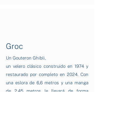
Groc
Un Gouteron Ghibli,
un velero clásico construido en 1974 y
restaurado por completo en 2024. Con
una eslora de 6,6 metros y una manga
de 2,45 metros le llevará de forma
rápida y segura hasta las mejores calas
de la costa brava. Tiene capacidad para
5 tripulantes. Está equipado con todos
los elementos de seguridad necesarios