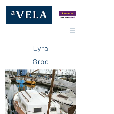
Lyra
Groc