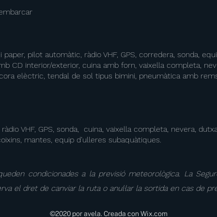
 d'embarcar
 i paper, pilot automàtic, ràdio VHF, GPS, corredera, sonda, equi
b CD interior/exterior, cuina amb forn, vaixella completa, neve
ncora elèctric, tendal de sol tipus bimini, pneumàtica amb rems
), ràdio VHF, GPS, sonda, cuina, vaixella completa, nevera, dutx
ixins, mantes, equip d’ulleres subaquàtiques.
s queden condicionades a la previsió meteorològica. La Segu
rva el dret de canviar la ruta o anul·lar la sortida en cas de pr
©2020 por avela. Creada con Wix.com