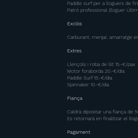
Paddle surf per a lloguers de fi
Patró professional (lloguer Últim 
Exclòs
Carburant, menjar, amarratge en a
Extres
Llençols i roba de llit 15.-€/pax
Motor foraborda 20.-€/dia
Paddle Surf 15.-€/dia
Spinnaker 10.-€/dia
Fiança
Caldrà dipositar una fiança de 
Es retornarà en finalitzar el llo
Pagament