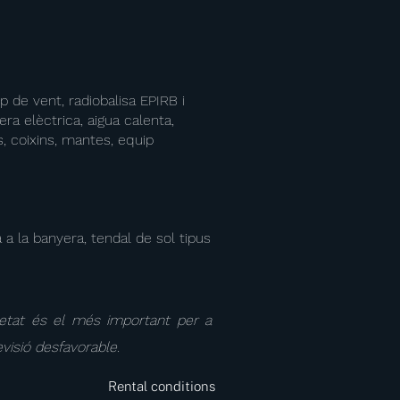
p de vent, radiobalisa EPIRB i
ra elèctrica, aigua calenta,
, coixins, mantes, equip
a a la banyera
, tendal de sol tipus
retat és el més important per a
evisió desfavorable.
Rental conditions