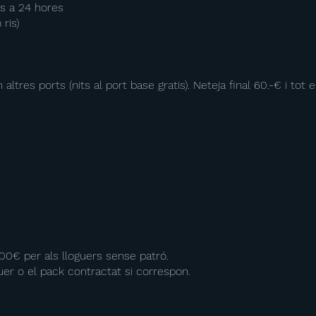
ns a 24 hores
ris)
ltres ports (nits al port base gratis). Neteja final 60.-€ i tot e
500€ per als lloguers sense patró.
guer o el pack contractat si correspon.