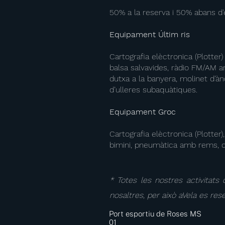
50% a la reserva i 50% abans
Equipament Últim ris
Cartografia elèctronica (Plotter)
balsa salvavides, ràdio FM/AM am
dutxa a la banyera, molinet d’à
d’ulleres subaquàtiques.
Equipament Groc
Cartografia elèctronica (Plotter
bimini, pneumàtica amb rems, co
* Totes les nostres activitat
nosaltres, per això aVela es rese
Port esportiu de Roses MS
01