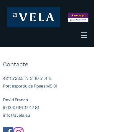
Contacte
42º15'23.5''N - 3º10'51.4''E
Port esportiu de Roses MS 01
David Franch
(0034) 616 07 47 81
info@avela.eu