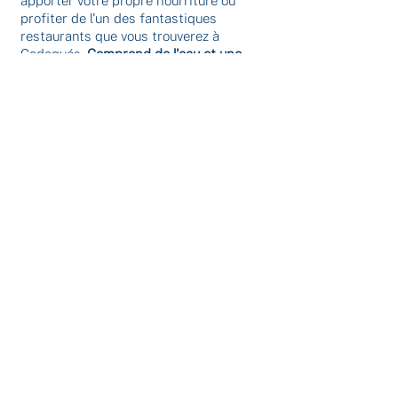
apporter votre propre nourriture ou
profiter de l'un des fantastiques
restaurants que vous trouverez à
Cadaqués.
Comprend de l'eau et une
collation.
4.Coucher de soleil
Jusqu'à 5 passagers
140 €
1h30m
Pas d'arrêt pour nager
Collations
Dep. 20:00
Nous quitterons Roses un peu avant le
coucher du soleil et nous dirigerons vers
le milieu de la baie, où il y a une
perspective très particulière du soleil
caché derrière les montagnes.
Vous pouvez profiter de ce moment avec